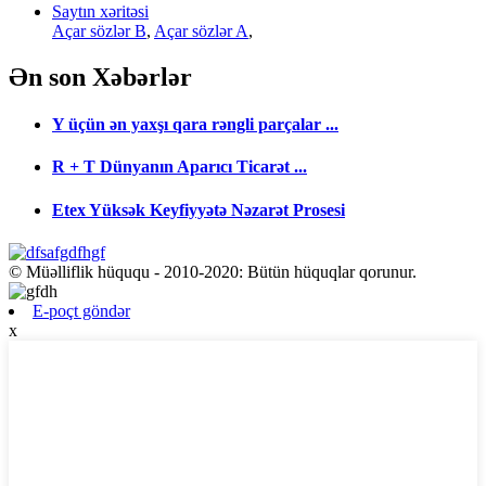
Saytın xəritəsi
Açar sözlər B
,
Açar sözlər A
,
Ən son
Xəbərlər
Y üçün ən yaxşı qara rəngli parçalar ...
R + T Dünyanın Aparıcı Ticarət ...
Etex Yüksək Keyfiyyətə Nəzarət Prosesi
© Müəlliflik hüququ - 2010-2020: Bütün hüquqlar qorunur.
E-poçt göndər
x