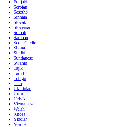
Punjabi
Serbian
Sesotho
Sinhala
Slovak
Slovenian
Somali
Samoan
Scots Gaelic
Shona
Sindhi
Sundanese
Swahili
Tajik
Tamil
Telugu
Thai
Ukrainian
Urdu
Uzbek
Vietnamese
Welsh
Xhosa
Yiddish
Yoruba