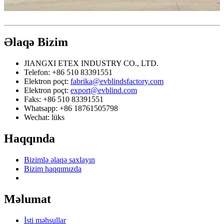
Əlaqə
Bizim
JIANGXI ETEX INDUSTRY CO., LTD.
Telefon: +86 510 83391551
Elektron poçt:
fabrika@evblindsfactory.com
Elektron poçt:
export@evblind.com
Faks: +86 510 83391551
Whatsapp: +86 18761505798
Wechat: lüks
Haqqında
Bizimlə əlaqə saxlayın
Bizim haqqımızda
Məlumat
İsti məhsullar