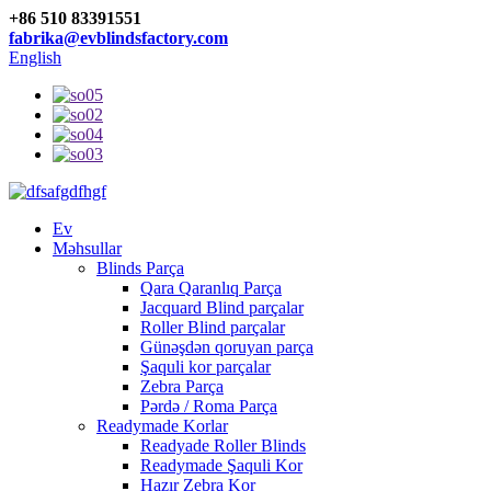
+86 510 83391551
fabrika@evblindsfactory.com
English
Ev
Məhsullar
Blinds Parça
Qara Qaranlıq Parça
Jacquard Blind parçalar
Roller Blind parçalar
Günəşdən qoruyan parça
Şaquli kor parçalar
Zebra Parça
Pərdə / Roma Parça
Readymade Korlar
Readyade Roller Blinds
Readymade Şaquli Kor
Hazır Zebra Kor