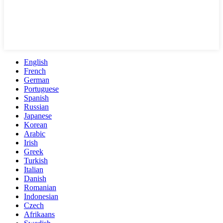
English
French
German
Portuguese
Spanish
Russian
Japanese
Korean
Arabic
Irish
Greek
Turkish
Italian
Danish
Romanian
Indonesian
Czech
Afrikaans