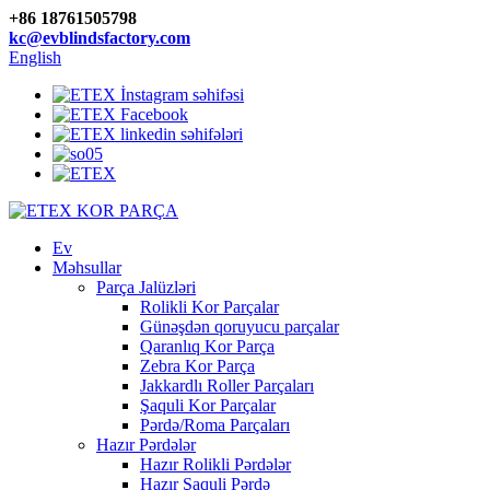
+86 18761505798
kc@evblindsfactory.com
English
Ev
Məhsullar
Parça Jalüzləri
Rolikli Kor Parçalar
Günəşdən qoruyucu parçalar
Qaranlıq Kor Parça
Zebra Kor Parça
Jakkardlı Roller Parçaları
Şaquli Kor Parçalar
Pərdə/Roma Parçaları
Hazır Pərdələr
Hazır Rolikli Pərdələr
Hazır Şaquli Pərdə