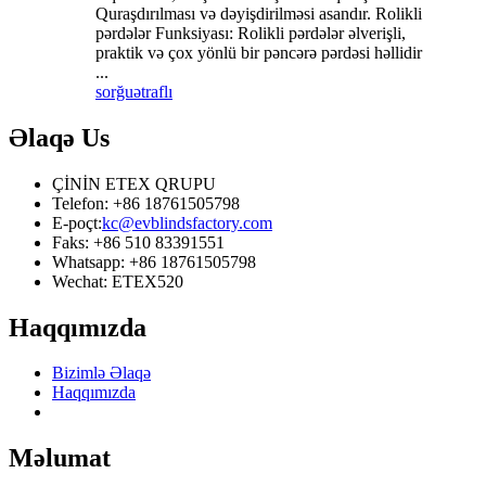
Quraşdırılması və dəyişdirilməsi asandır. Rolikli
pərdələr Funksiyası: Rolikli pərdələr əlverişli,
praktik və çox yönlü bir pəncərə pərdəsi həllidir
...
sorğu
ətraflı
Əlaqə
Us
ÇİNİN ETEX QRUPU
Telefon: +86 18761505798
E-poçt:
kc@evblindsfactory.com
Faks: +86 510 83391551
Whatsapp: +86 18761505798
Wechat: ETEX520
Haqqımızda
Bizimlə Əlaqə
Haqqımızda
Məlumat