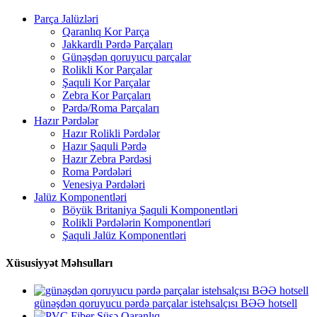
Parça Jalüzləri
Qaranlıq Kor Parça
Jakkardlı Pərdə Parçaları
Günəşdən qoruyucu parçalar
Rolikli Kor Parçalar
Şaquli Kor Parçalar
Zebra Kor Parçaları
Pərdə/Roma Parçaları
Hazır Pərdələr
Hazır Rolikli Pərdələr
Hazır Şaquli Pərdə
Hazır Zebra Pərdəsi
Roma Pərdələri
Venesiya Pərdələri
Jalüz Komponentləri
Böyük Britaniya Şaquli Komponentləri
Rolikli Pərdələrin Komponentləri
Şaquli Jalüz Komponentləri
Xüsusiyyət Məhsulları
günəşdən qoruyucu pərdə parçalar istehsalçısı BƏƏ hotsell