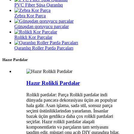
PVC Fiber Şüşə Qaranlıq
Zebra Kor Parça
Günəşdən qoruyucu parçalar
Rolikli Kor Parçalar
Qaranlıq Roller Pərdə Parçaları
Hazır Pərdələr
Hazır Rolikli Pərdələr
Rolikli pərdələr: Parça Rolikli pərdələr indi
dünyada pəncərə dekorasiyası üçün ən populyar
hala gəlir. Asan işləmə, sadə stil, sonsuz parça
seçimi üstünlüklərindən yararlanın. İnsanlar
bəzək üçün getdikcə daha çox rolikli pərdələri
seçirlər. Hazır rolikli pərdələr əlaqəli
komponentlərin və parçaların tam seriyasını
təqdim edir, müştəri onu açıb DIY quraşdıra bilər.