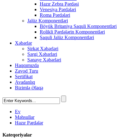
Hazır Zebra Pərdəsi
Venesiya Pərdələri
Roma Pərdələri
Jalüz Komponentləri
Böyük Britaniya Şaquli Komponentləri
Rolikli Pərdələrin Komponentləri
Şaquli Jalüz Komponentləri
Xəbərlər
Şirkət Xəbərləri
Sərgi Xəbərləri
Sənaye Xəbərləri
Haqqımızda
Zavod Turu
Sertifikat
Avadanlıq
Bizimlə Əlaqə
Ev
Məhsullar
Hazır Pərdələr
Kateqoriyalar