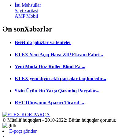
İsti Məhsullar
Sayt xəritəsi
AMP Mobil
Ən son
Xəbərlər
BƏƏ-də jalüzlər və tenteler
ETEX Yeni Açıq Hava ZIP Ekranı Fabri...
Yeni Moda Düz Roller Blind Fa ...
ETEX yeni diyircəkli parçalar təqdim edir...
Sizin Üçün Ən Yaxşı Qaranlıq Parçalar...
R+T Dünyanın Aparıcı Ticarət ...
© Müəllif hüquqları - 2010-2022: Bütün hüquqlar qorunur.
E-poçt göndər
x