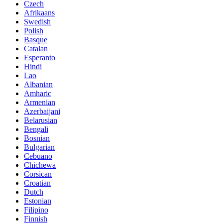
Czech
Afrikaans
Swedish
Polish
Basque
Catalan
Esperanto
Hindi
Lao
Albanian
Amharic
Armenian
Azerbaijani
Belarusian
Bengali
Bosnian
Bulgarian
Cebuano
Chichewa
Corsican
Croatian
Dutch
Estonian
Filipino
Finnish