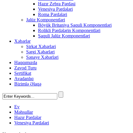
Hazır Zebra Pərdəsi
Venesiya Pərdələri
Roma Pərdələri
Jalüz Komponentləri
Böyük Britaniya Şaquli Komponentləri
Rolikli Pərdələrin Komponentləri
Şaquli Jalüz Komponentləri
Xəbərlər
Şirkət Xəbərləri
Sərgi Xəbərləri
Sənaye Xəbərləri
Haqqımızda
Zavod Turu
Sertifikat
Avadanlıq
Bizimlə Əlaqə
Ev
Məhsullar
Hazır Pərdələr
Venesiya Pərdələri