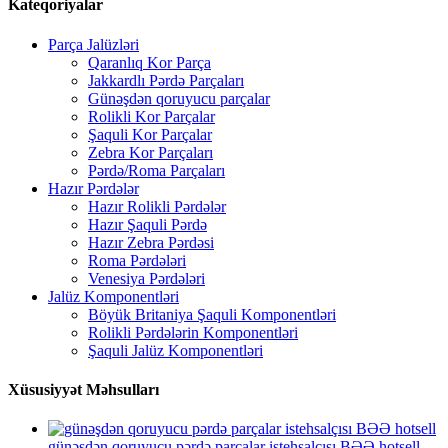
Kateqoriyalar
Parça Jalüzləri
Qaranlıq Kor Parça
Jakkardlı Pərdə Parçaları
Günəşdən qoruyucu parçalar
Rolikli Kor Parçalar
Şaquli Kor Parçalar
Zebra Kor Parçaları
Pərdə/Roma Parçaları
Hazır Pərdələr
Hazır Rolikli Pərdələr
Hazır Şaquli Pərdə
Hazır Zebra Pərdəsi
Roma Pərdələri
Venesiya Pərdələri
Jalüz Komponentləri
Böyük Britaniya Şaquli Komponentləri
Rolikli Pərdələrin Komponentləri
Şaquli Jalüz Komponentləri
Xüsusiyyət Məhsulları
günəşdən qoruyucu pərdə parçalar istehsalçısı BƏƏ hotsell