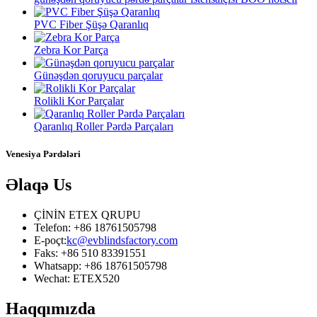
PVC Fiber Şüşə Qaranlıq
Zebra Kor Parça
Günəşdən qoruyucu parçalar
Rolikli Kor Parçalar
Qaranlıq Roller Pərdə Parçaları
Venesiya Pərdələri
Əlaqə
Us
ÇİNİN ETEX QRUPU
Telefon: +86 18761505798
E-poçt:
kc@evblindsfactory.com
Faks: +86 510 83391551
Whatsapp: +86 18761505798
Wechat: ETEX520
Haqqımızda