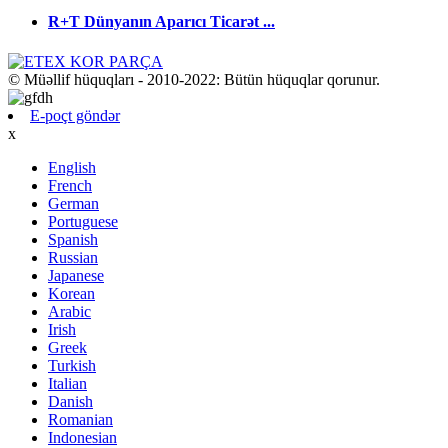
R+T Dünyanın Aparıcı Ticarət ...
© Müəllif hüquqları - 2010-2022: Bütün hüquqlar qorunur.
E-poçt göndər
x
English
French
German
Portuguese
Spanish
Russian
Japanese
Korean
Arabic
Irish
Greek
Turkish
Italian
Danish
Romanian
Indonesian