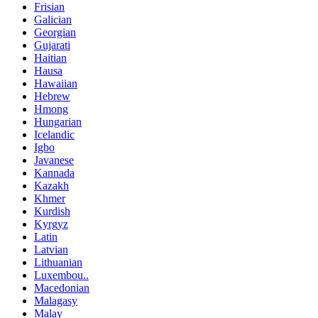
Frisian
Galician
Georgian
Gujarati
Haitian
Hausa
Hawaiian
Hebrew
Hmong
Hungarian
Icelandic
Igbo
Javanese
Kannada
Kazakh
Khmer
Kurdish
Kyrgyz
Latin
Latvian
Lithuanian
Luxembou..
Macedonian
Malagasy
Malay