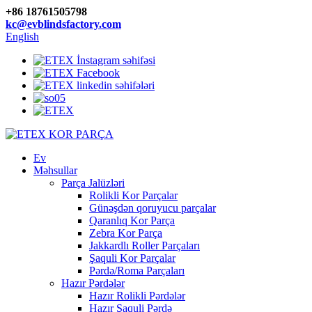
+86 18761505798
kc@evblindsfactory.com
English
Ev
Məhsullar
Parça Jalüzləri
Rolikli Kor Parçalar
Günəşdən qoruyucu parçalar
Qaranlıq Kor Parça
Zebra Kor Parça
Jakkardlı Roller Parçaları
Şaquli Kor Parçalar
Pərdə/Roma Parçaları
Hazır Pərdələr
Hazır Rolikli Pərdələr
Hazır Şaquli Pərdə