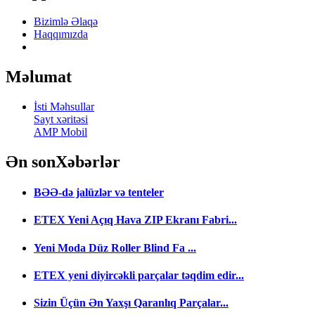
Bizimlə Əlaqə
Haqqımızda
Məlumat
İsti Məhsullar
Sayt xəritəsi
AMP Mobil
Ən son
Xəbərlər
BƏƏ-də jalüzlər və tenteler
ETEX Yeni Açıq Hava ZIP Ekranı Fabri...
Yeni Moda Düz Roller Blind Fa ...
ETEX yeni diyircəkli parçalar təqdim edir...
Sizin Üçün Ən Yaxşı Qaranlıq Parçalar...