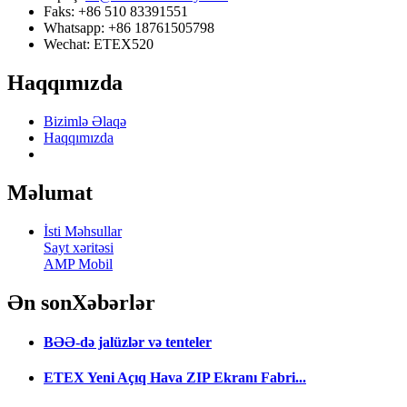
Faks: +86 510 83391551
Whatsapp: +86 18761505798
Wechat: ETEX520
Haqqımızda
Bizimlə Əlaqə
Haqqımızda
Məlumat
İsti Məhsullar
Sayt xəritəsi
AMP Mobil
Ən son
Xəbərlər
BƏƏ-də jalüzlər və tenteler
ETEX Yeni Açıq Hava ZIP Ekranı Fabri...