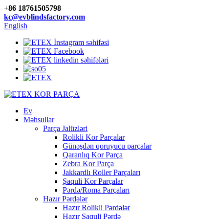
+86 18761505798
kc@evblindsfactory.com
English
Ev
Məhsullar
Parça Jalüzləri
Rolikli Kor Parçalar
Günəşdən qoruyucu parçalar
Qaranlıq Kor Parça
Zebra Kor Parça
Jakkardlı Roller Parçaları
Şaquli Kor Parçalar
Pərdə/Roma Parçaları
Hazır Pərdələr
Hazır Rolikli Pərdələr
Hazır Şaquli Pərdə