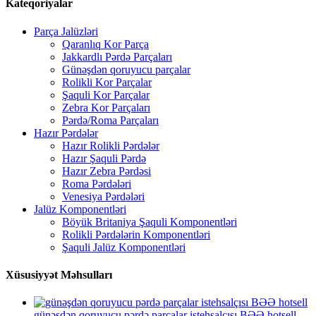
Kateqoriyalar
Parça Jalüzləri
Qaranlıq Kor Parça
Jakkardlı Pərdə Parçaları
Günəşdən qoruyucu parçalar
Rolikli Kor Parçalar
Şaquli Kor Parçalar
Zebra Kor Parçaları
Pərdə/Roma Parçaları
Hazır Pərdələr
Hazır Rolikli Pərdələr
Hazır Şaquli Pərdə
Hazır Zebra Pərdəsi
Roma Pərdələri
Venesiya Pərdələri
Jalüz Komponentləri
Böyük Britaniya Şaquli Komponentləri
Rolikli Pərdələrin Komponentləri
Şaquli Jalüz Komponentləri
Xüsusiyyət Məhsulları
günəşdən qoruyucu pərdə parçalar istehsalçısı BƏƏ hotsell