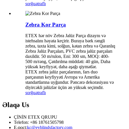
sorğu
ətraflı
Zebra Kor Parça
ETEX hər növ Zebra Jalüz Parça dizaynı və
istehsalını həyata keçirir. Buraya bərk rəngli
zebra, taxta kimi, solğun, kətan zebra və Qaranlıq
Zebra Jalüz Parçaları, PVC zebra jalüz parçaları
daxildir. 50 m/rulon, Eni: 300 sm, MOQ: 400-
500 m/rəng, Çatdırılma müddəti: 40 gün, Daha
yüksək keyfiyyət, daha aşağı qiymətlər.
ETEX zebra jalüz parçalarının, fars duo
parçasının keyfiyyəti Avropa və Amerika
standartlarına uyğundur. Pəncərə dekorasiyası və
diyircəkli jalüzlər üçün ən yüksək seçimdir.
sorğu
ətraflı
Əlaqə
Us
ÇİNİN ETEX QRUPU
Telefon: +86 18761505798
E-poçt:
kc@evblindsfactory.com