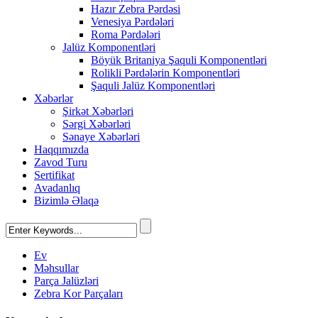
Hazır Zebra Pərdəsi
Venesiya Pərdələri
Roma Pərdələri
Jalüz Komponentləri
Böyük Britaniya Şaquli Komponentləri
Rolikli Pərdələrin Komponentləri
Şaquli Jalüz Komponentləri
Xəbərlər
Şirkət Xəbərləri
Sərgi Xəbərləri
Sənaye Xəbərləri
Haqqımızda
Zavod Turu
Sertifikat
Avadanlıq
Bizimlə Əlaqə
Ev
Məhsullar
Parça Jalüzləri
Zebra Kor Parçaları