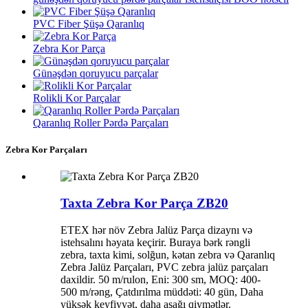
PVC Fiber Şüşə Qaranlıq
Zebra Kor Parça
Günəşdən qoruyucu parçalar
Rolikli Kor Parçalar
Qaranlıq Roller Pərdə Parçaları
Zebra Kor Parçaları
Taxta Zebra Kor Parça ZB20
ETEX hər növ Zebra Jalüz Parça dizaynı və
istehsalını həyata keçirir. Buraya bərk rəngli
zebra, taxta kimi, solğun, kətan zebra və Qaranlıq
Zebra Jalüz Parçaları, PVC zebra jalüz parçaları
daxildir. 50 m/rulon, Eni: 300 sm, MOQ: 400-
500 m/rəng, Çatdırılma müddəti: 40 gün, Daha
yüksək keyfiyyət, daha aşağı qiymətlər.