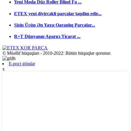
Yeni Moda Düz Roller Blind Fa ...
ETEX yeni diyircəkli parçalar təqdim edir...
Sizin Üçün Ən Yaxşı Qaranlıq Parçalar...
R+T Dünyanın Aparıcı Ticarət ...
© Müəllif hüquqları - 2010-2022: Bütün hüquqlar qorunur.
E-poçt göndər
x